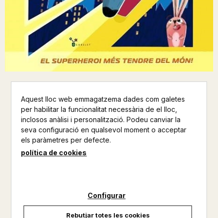
EL CAPITA ABRAÇADES
Aquest lloc web emmagatzema dades com galetes
per habilitar la funcionalitat necessària de el lloc,
MAUDIE POWELL TUCK / JULIO ANTONIO
inclosos anàlisi i personalització. Podeu canviar la
BLASCO
seva configuració en qualsevol moment o acceptar
els paràmetres per defecte.
GOBELET
política de cookies
INFANTIL
Altres productos del mateix autor
Configurar
No disponible
Rebutjar totes les cookies