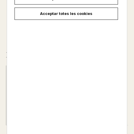
15,95 €
Acceptar totes les cookies
Descripció
ISBN :
978-84-1349-077-9
Data d'edició :
19/11/2021
Any d'edició :
0
Autor@s :
MAUDIE POWELL TUCK / JULIO ANTONIO
BLASCO
Nº de pàgines :
0