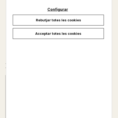
Configurar
No disponible
Rebutjar totes les cookies
16,95 €
Acceptar totes les cookies
Descripció
ISBN :
978-84-272-4485-6
Data d'edició :
01/07/2024
Any d'edició :
2024
Idioma :
Catalán
Autor@s :
NURIA APARICIO
Traductor@s :
APARICIO, NÚRIA
Nº de pàgines :
48