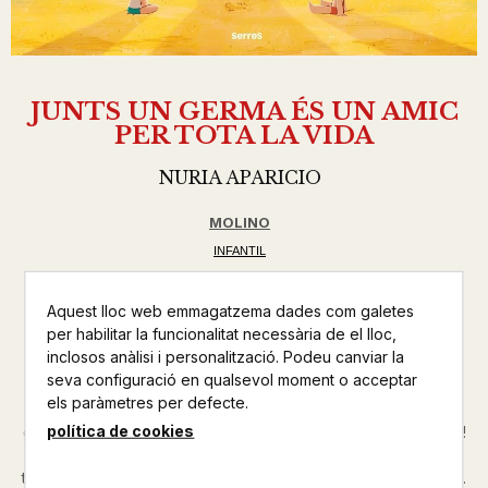
JUNTS UN GERMA ÉS UN AMIC
PER TOTA LA VIDA
NURIA APARICIO
MOLINO
INFANTIL
Altres productes de la mateixa col·lecció
Aquest lloc web emmagatzema dades com galetes
per habilitar la funcionalitat necessària de el lloc,
Altres productos del mateix autor
inclosos anàlisi i personalització. Podeu canviar la
seva configuració en qualsevol moment o acceptar
Un àlbum sincer, dolç i divertit sobre una relació molt
els paràmetres per defecte.
especial. Més que família, amics per a tota la vida Els
política de cookies
germans són els millors amics que no triem. Som tan diferents!
Però, fins i tot en els alts i baixos, ens mantenim JUNTS en
totes les etapes de la vida. Els jocs, les entremaliadures, les ...