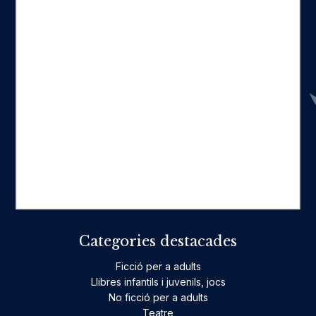
Seccions
Inici
Catàleg
Qui som
La nostra història
Fes-te'n amic
Actualitat
Històric
On estam
Contacte
Categories destacades
Ficció per a adults
Llibres infantils i juvenils, jocs
No ficció per a adults
Teatre