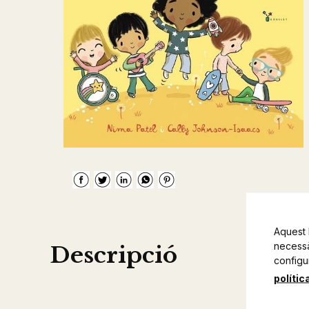
Aquest 
necessàr
Descripció
configu
polític