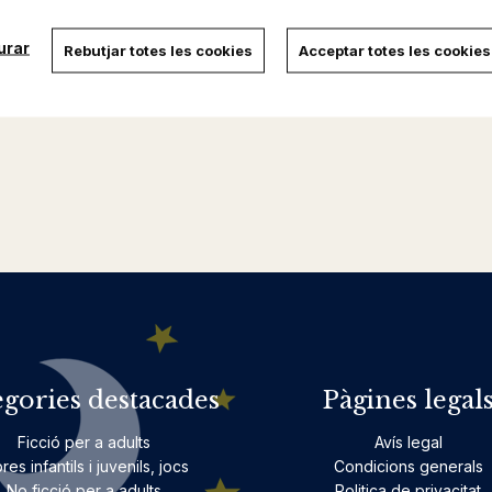
urar
Rebutjar totes les cookies
Acceptar totes les cookies
egories destacades
Pàgines legal
Ficció per a adults
Avís legal
bres infantils i juvenils, jocs
Condicions generals
No ficció per a adults
Politica de privacitat