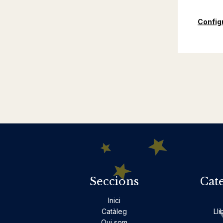
Config
Seccions
Cat
Inici
Catàleg
Lli
Qui som