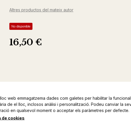
Altres productos del mateix autor
No disponible
16,50 €
lloc web emmagatzema dades com galetes per habilitar la funcionali
ia de el lloc, inclosos anàlisi i personalització. Podeu canviar la se
ració en qualsevol moment o acceptar els paràmetres per defecte.
a de cookies