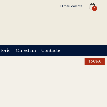
El meu compte
0
tòric
On estam
Contacte
TORNAR