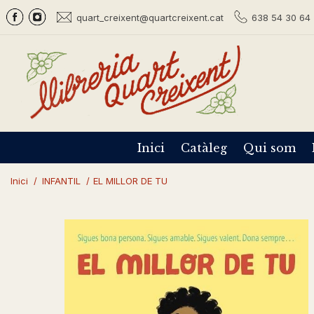
quart_creixent@quartcreixent.cat
638 54 30 64 
Inici
Catàleg
Qui som
Inici
/
INFANTIL
/
EL MILLOR DE TU