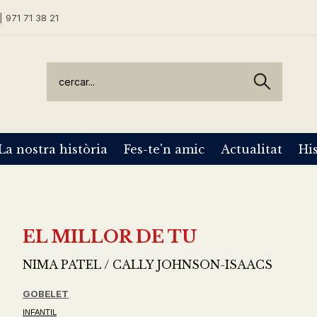
| 971 71 38 21
La nostra història
Fes-te'n amic
Actualitat
His
EL MILLOR DE TU
NIMA PATEL / CALLY JOHNSON-ISAACS
GOBELET
INFANTIL