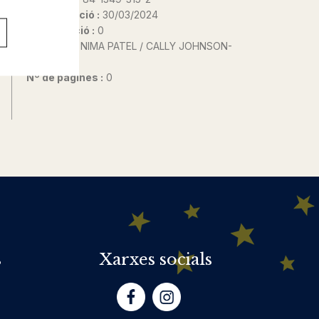
Data d'edició :
30/03/2024
Any d'edició :
0
Autor@s :
NIMA PATEL / CALLY JOHNSON-
ISAACS
Nº de pàgines :
0
s
Xarxes socials