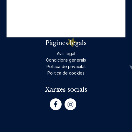
Ficció per a adults
Llibres infantils i juvenils, jocs
No ficció per a adults
Teatre
Poesia
Pàgines legals
Avís legal
Condicions generals
Politica de privacitat
Politica de cookies
Xarxes socials