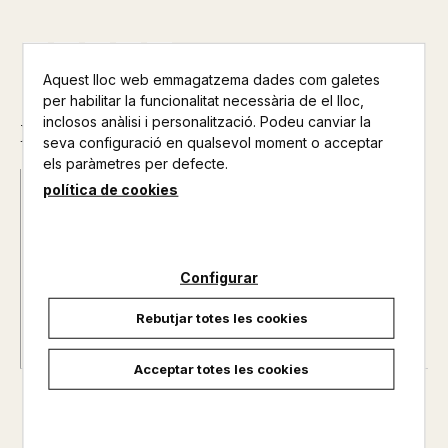
Aquest lloc web emmagatzema dades com galetes
per habilitar la funcionalitat necessària de el lloc,
inclosos anàlisi i personalització. Podeu canviar la
Descripció
seva configuració en qualsevol moment o acceptar
els paràmetres per defecte.
política de cookies
Data d'edició :
17/02/2024
Any d'edició :
0
Idioma :
ANGLÈS
Autor@s :
MIREIA CANALS / SILVIA PLA
Configurar
Nº de pàgines :
0
Rebutjar totes les cookies
Acceptar totes les cookies