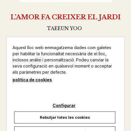
L'AMOR FA CREIXER EL JARDI
TAEEUN YOO
BLUME
Aquest lloc web emmagatzema dades com galetes
INFANTIL
per habilitar la funcionalitat necessària de el lloc,
inclosos anàlisi i personalització. Podeu canviar la
Altres productos del mateix autor
seva configuració en qualsevol moment o acceptar
els paràmetres per defecte.
No disponible
política de cookies
14,90 €
Configurar
Rebutjar totes les cookies