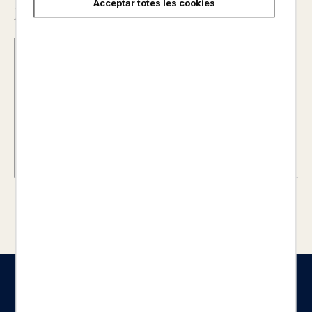
Acceptar totes les cookies
Descripció
Data d'edició :
04/10/2023
Any d'edició :
0
Autor@s :
TAEEUN YOO
Nº de pàgines :
0