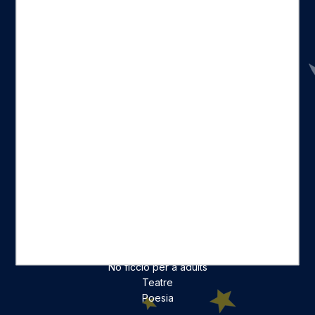
Seccions
Inici
Catàleg
Qui som
La nostra història
Fes-te'n amic
Actualitat
Històric
On estam
Contacte
Categories destacades
Ficció per a adults
Llibres infantils i juvenils, jocs
No ficció per a adults
Teatre
Poesia