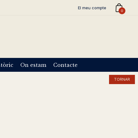
El meu compte
0
tòric
On estam
Contacte
TORNAR