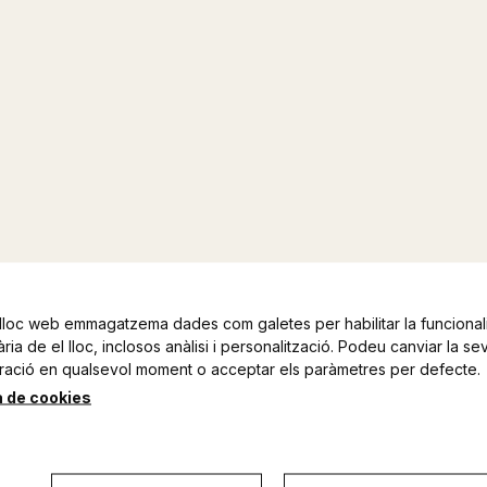
lloc web emmagatzema dades com galetes per habilitar la funcionali
ia de el lloc, inclosos anàlisi i personalització. Podeu canviar la se
ració en qualsevol moment o acceptar els paràmetres per defecte.
a de cookies