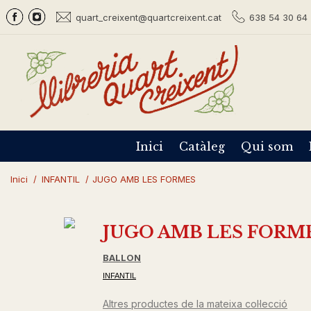
quart_creixent@quartcreixent.cat
638 54 30 64 
Inici
Catàleg
Qui som
Inici
/
INFANTIL
/
JUGO AMB LES FORMES
JUGO AMB LES FORM
BALLON
INFANTIL
Altres productes de la mateixa col·lecció