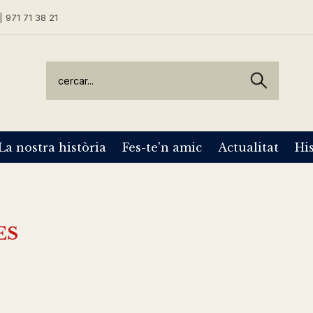
| 971 71 38 21
La nostra història
Fes-te'n amic
Actualitat
His
ES