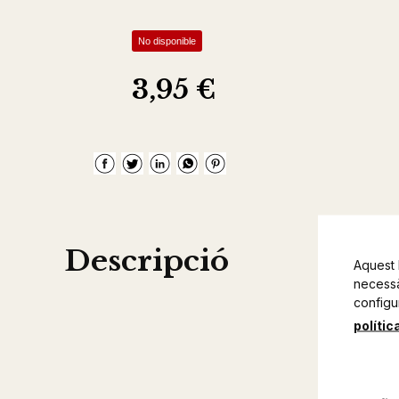
No disponible
3,95 €
Descripció
Aquest 
necessàr
configu
polític