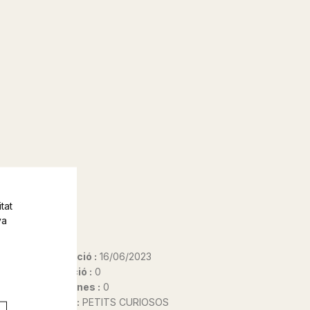
tat
va
Data d'edició :
16/06/2023
Any d'edició :
0
Nº de pàgines :
0
Col·lecció :
PETITS CURIOSOS