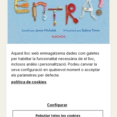
Aquest lloc web emmagatzema dades com galetes
VA! ENTRA!
per habilitar la funcionalitat necessària de el lloc,
inclosos anàlisi i personalització. Podeu canviar la
JAMI MICHALAK / SABINE TIMM
seva configuració en qualsevol moment o acceptar
els paràmetres per defecte.
KOKINOS
política de cookies
INFANTIL
Altres productos del mateix autor
Configurar
No disponible
Rebutjar totes les cookies