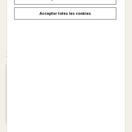
16,50 €
Acceptar totes les cookies
Descripció
Data d'edició :
12/11/2022
Any d'edició :
0
Autor@s :
JAMI MICHALAK / SABINE TIMM
Nº de pàgines :
0