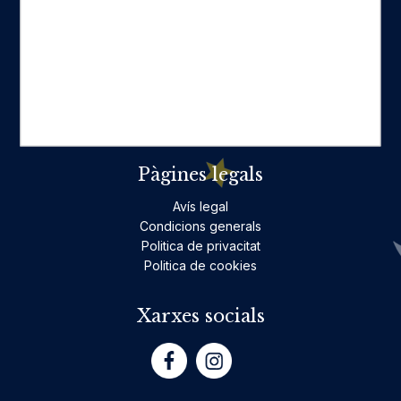
Categories destacades
Ficció per a adults
Llibres infantils i juvenils, jocs
No ficció per a adults
Teatre
Poesia
Pàgines legals
Avís legal
Condicions generals
Politica de privacitat
Politica de cookies
Xarxes socials