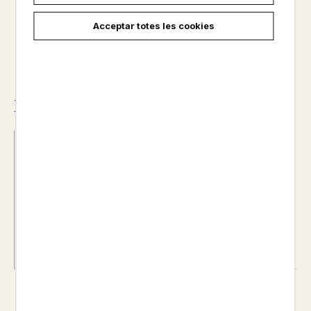
29,90 €
Acceptar totes les cookies
Descripció
Data d'edició :
29/09/2020
Any d'edició :
0
Idioma :
CASTELLÀ
Nº de pàgines :
0