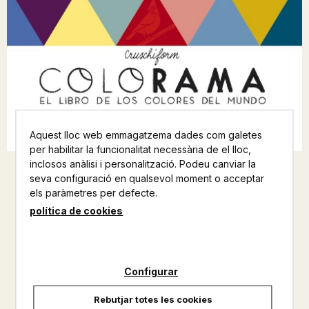
Aquest lloc web emmagatzema dades com galetes
per habilitar la funcionalitat necessària de el lloc,
inclosos anàlisi i personalització. Podeu canviar la
seva configuració en qualsevol moment o acceptar
COLORAMA EL LIBRO DE LOS
els paràmetres per defecte.
COLORES DEL MUNDO
política de cookies
MAEVA
INFANTIL
Configurar
No disponible
Rebutjar totes les cookies