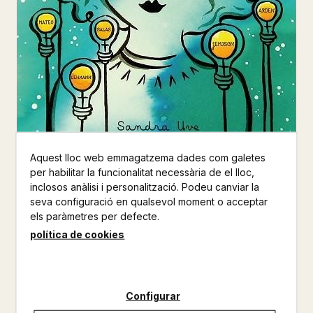
Aquest lloc web emmagatzema dades com galetes
per habilitar la funcionalitat necessària de el lloc,
SUPERMUJERES,
inclosos anàlisi i personalització. Podeu canviar la
SUPERINVENTORAS: IDEAS
seva configuració en qualsevol moment o acceptar
BRILLANTES QUE TRANSFOR
els paràmetres per defecte.
política de cookies
SANDRA UVE
LUNWERG
INFANTIL
Configurar