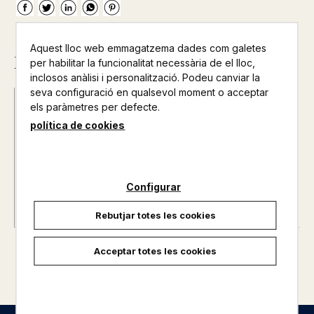
Aquest lloc web emmagatzema dades com galetes
Descripció
per habilitar la funcionalitat necessària de el lloc,
inclosos anàlisi i personalització. Podeu canviar la
seva configuració en qualsevol moment o acceptar
els paràmetres per defecte.
Data d'edició :
29/09/2017
Any d'edició :
0
política de cookies
Nº de pàgines :
0
Col·lecció :
PETITS CLASSICS
Configurar
Rebutjar totes les cookies
Acceptar totes les cookies