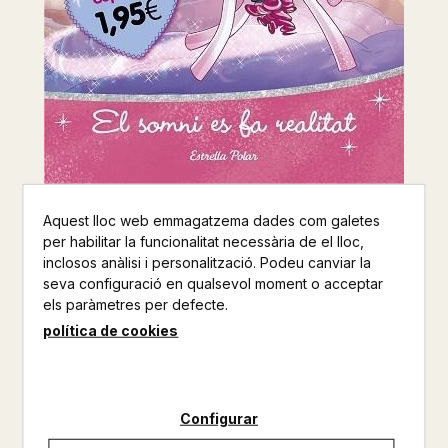
Aquest lloc web emmagatzema dades com galetes
EL SOMNI ES FA REALITAT
per habilitar la funcionalitat necessària de el lloc,
inclosos anàlisi i personalització. Podeu canviar la
DANIELLE STAR
seva configuració en qualsevol moment o acceptar
els paràmetres per defecte.
ESTRELLA POLAR
política de cookies
INFANTIL
Altres productes de la mateixa col·lecció
Configurar
Altres productos del mateix autor