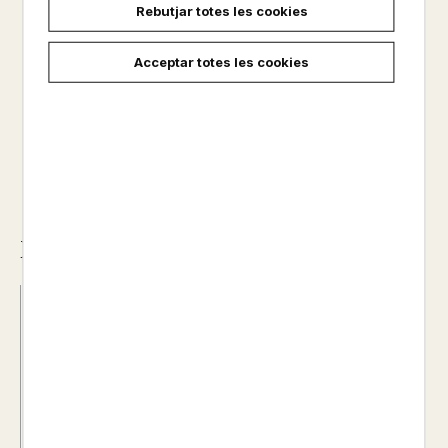
Rebutjar totes les cookies
No disponible
Acceptar totes les cookies
1,95 €
Descripció
Data d'edició :
21/03/2017
Any d'edició :
0
Autor@s :
DANIELLE STAR
Nº de pàgines :
0
Col·lecció :
MELOWY, 1