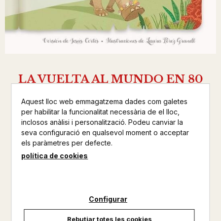
LA VUELTA AL MUNDO EN 80
DIAS
Aquest lloc web emmagatzema dades com galetes
JULIO VERNE
per habilitar la funcionalitat necessària de el lloc,
inclosos anàlisi i personalització. Podeu canviar la
ALGAR
seva configuració en qualsevol moment o acceptar
els paràmetres per defecte.
INFANTIL
política de cookies
Altres productes de la mateixa col·lecció
Altres productos del mateix autor
Configurar
No disponible
Rebutjar totes les cookies