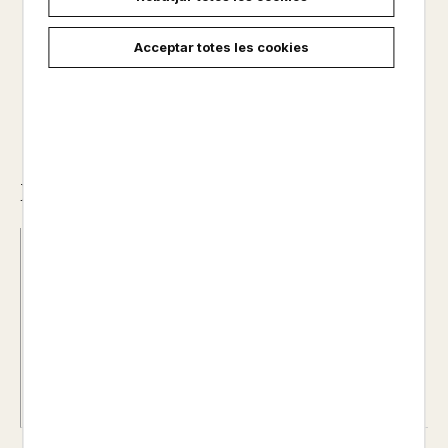
6,50 €
Acceptar totes les cookies
Descripció
Data d'edició :
08/03/2017
Any d'edició :
0
Idioma :
CASTELLÀ
Autor@s :
JULIO VERNE
Nº de pàgines :
0
Col·lecció :
MINI CLASICOS