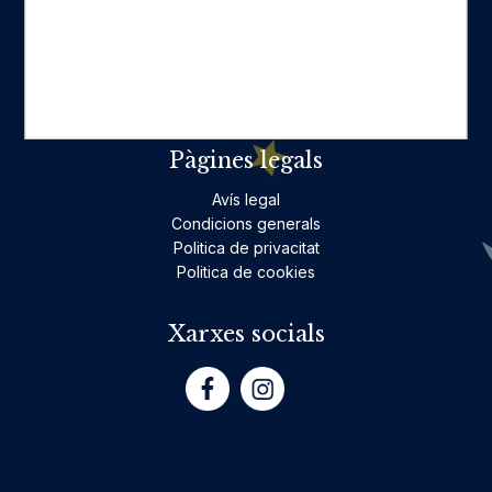
Ficció per a adults
Llibres infantils i juvenils, jocs
No ficció per a adults
Teatre
Poesia
Pàgines legals
Avís legal
Condicions generals
Politica de privacitat
Politica de cookies
Xarxes socials