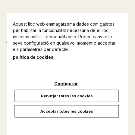
Aquest lloc web emmagatzema dades com galetes
per habilitar la funcionalitat necessària de el lloc,
inclosos anàlisi i personalització. Podeu canviar la
Descripció
seva configuració en qualsevol moment o acceptar
els paràmetres per defecte.
política de cookies
Data d'edició :
22/10/2016
Any d'edició :
0
Autor@s :
MONTSERRAT ANDRES CASAMIQUELA
Nº de pàgines :
0
Configurar
Rebutjar totes les cookies
Acceptar totes les cookies