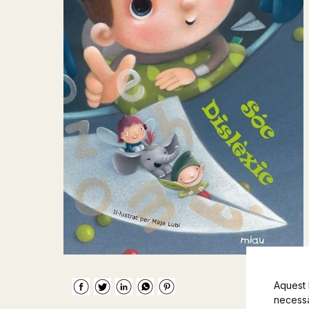
Aquest 
necessàr