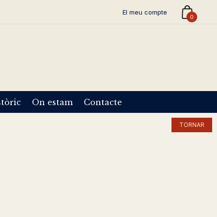
El meu compte
0
tòric
On estam
Contacte
TORNAR