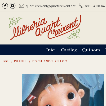
quart_creixent@quartcreixent.cat
638 54 30 64 
Inici
Catàleg
Qui som
Inici
/
INFANTIL
/
Infantil
/
SOC DISLEXIC