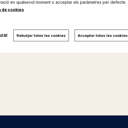
ració en qualsevol moment o acceptar els paràmetres per defecte.
a de cookies
urar
Rebutjar totes les cookies
Acceptar totes les cookies