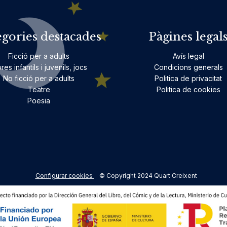
egories destacades
Pàgines legal
Ficció per a adults
Avís legal
bres infantils i juvenils, jocs
Condicions generals
No ficció per a adults
Politica de privacitat
Teatre
Politica de cookies
Poesia
Configurar cookies
© Copyright 2024 Quart Creixent