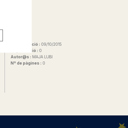
Data d'edició :
09/10/2015
Any d'edició :
0
Autor@s :
MAJA LUBI
Nº de pàgines :
0