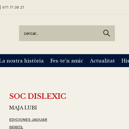
| 971 71 38 21
La nostra història
Fes-te'n amic
Actualitat
His
SOC DISLEXIC
MAJA LUBI
EDICIONES JAGUAR
INFANTIL