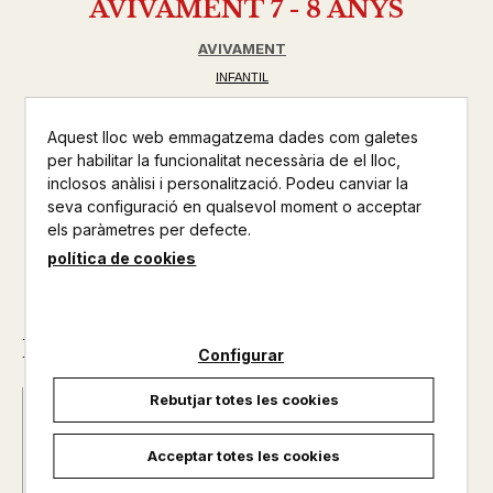
AVIVAMENT 7 - 8 ANYS
AVIVAMENT
INFANTIL
No disponible
Aquest lloc web emmagatzema dades com galetes
per habilitar la funcionalitat necessària de el lloc,
7,50 €
inclosos anàlisi i personalització. Podeu canviar la
seva configuració en qualsevol moment o acceptar
els paràmetres per defecte.
política de cookies
Descripció
Configurar
Rebutjar totes les cookies
Data d'edició :
30/06/2015
Any d'edició :
0
Acceptar totes les cookies
Nº de pàgines :
0