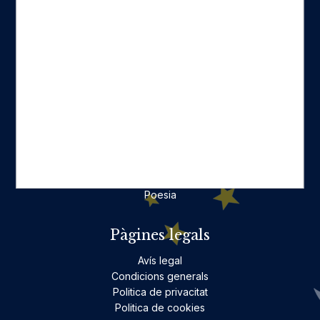
Fes-te'n amic
Actualitat
Històric
On estam
Contacte
Categories destacades
Ficció per a adults
Llibres infantils i juvenils, jocs
No ficció per a adults
Teatre
Poesia
Pàgines legals
Avís legal
Condicions generals
Politica de privacitat
Politica de cookies