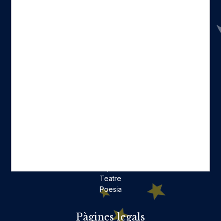
Inici
Catàleg
Qui som
La nostra història
Fes-te'n amic
Actualitat
Històric
On estam
Contacte
Categories destacades
Ficció per a adults
Llibres infantils i juvenils, jocs
No ficció per a adults
Teatre
Poesia
Pàgines legals