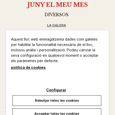
JUNY EL MEU MES
DIVERSOS
LA GALERA
INFANTIL
Aquest lloc web emmagatzema dades com galetes
Altres productos del mateix autor
per habilitar la funcionalitat necessària de el lloc,
inclosos anàlisi i personalització. Podeu canviar la
seva configuració en qualsevol moment o acceptar
No disponible
els paràmetres per defecte.
política de cookies
6,50 €
Configurar
Rebutjar totes les cookies
Descripció
Acceptar totes les cookies