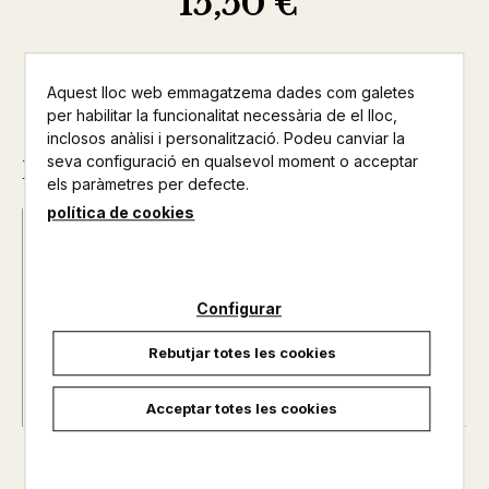
15,50 €
Aquest lloc web emmagatzema dades com galetes
per habilitar la funcionalitat necessària de el lloc,
inclosos anàlisi i personalització. Podeu canviar la
seva configuració en qualsevol moment o acceptar
Descripció
els paràmetres per defecte.
política de cookies
Data d'edició :
22/10/2014
Any d'edició :
0
Autor@s :
NURIA UBIEGO / EMMA MARTINEZ
Configurar
Nº de pàgines :
0
Rebutjar totes les cookies
Acceptar totes les cookies