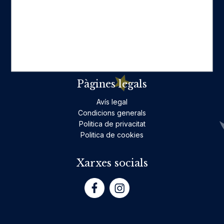
Ficció per a adults
Llibres infantils i juvenils, jocs
No ficció per a adults
Teatre
Poesia
Pàgines legals
Avís legal
Condicions generals
Politica de privacitat
Politica de cookies
Xarxes socials