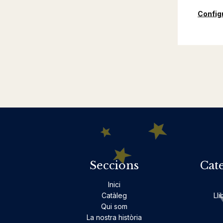
Config
Seccions
Cat
Inici
Catàleg
Lli
Qui som
La nostra història