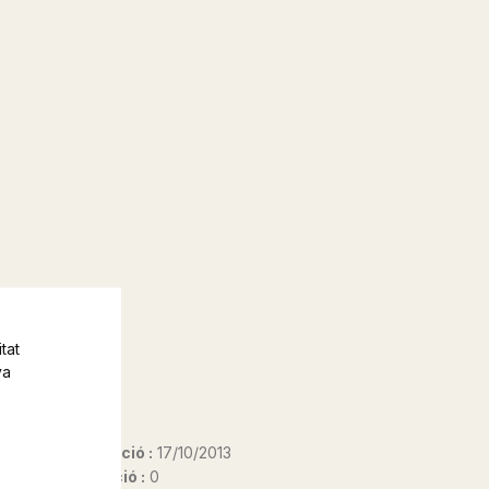
tat
va
Data d'edició :
17/10/2013
Any d'edició :
0