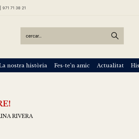
| 971 71 38 21
La nostra història
Fes-te'n amic
Actualitat
His
RE!
INA RIVERA