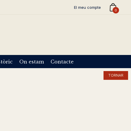
El meu compte
0
tòric
On estam
Contacte
TORNAR