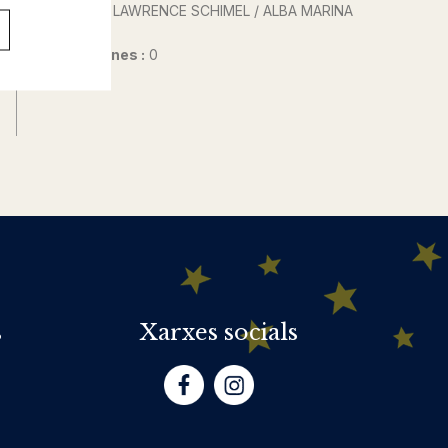
Autor@s :
LAWRENCE SCHIMEL / ALBA MARINA
RIVERA
Nº de pàgines :
0
s
Xarxes socials