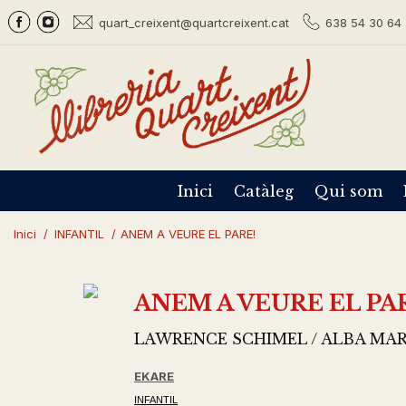
quart_creixent@quartcreixent.cat
638 54 30 64 
Inici
Catàleg
Qui som
Inici
/
INFANTIL
/
ANEM A VEURE EL PARE!
ANEM A VEURE EL PA
LAWRENCE SCHIMEL / ALBA MAR
EKARE
INFANTIL