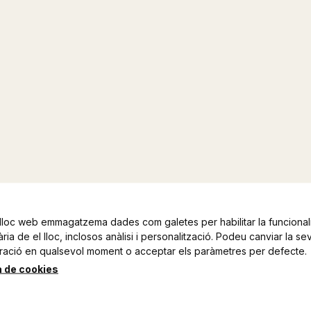
lloc web emmagatzema dades com galetes per habilitar la funcionali
ia de el lloc, inclosos anàlisi i personalització. Podeu canviar la se
ració en qualsevol moment o acceptar els paràmetres per defecte.
a de cookies