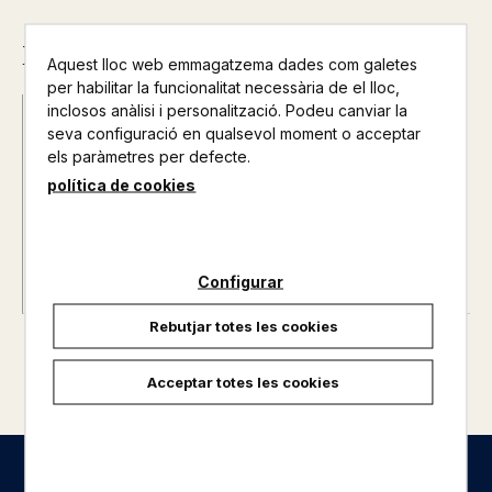
Descripció
Aquest lloc web emmagatzema dades com galetes
per habilitar la funcionalitat necessària de el lloc,
inclosos anàlisi i personalització. Podeu canviar la
Data d'edició :
15/11/2012
seva configuració en qualsevol moment o acceptar
Any d'edició :
0
els paràmetres per defecte.
Nº de pàgines :
0
política de cookies
Configurar
Rebutjar totes les cookies
Acceptar totes les cookies