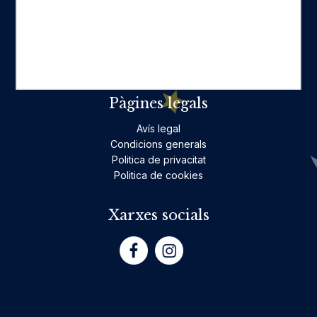
Ficció per a adults
Llibres infantils i juvenils, jocs
No ficció per a adults
Teatre
Poesia
Pàgines legals
Avís legal
Condicions generals
Politica de privacitat
Politica de cookies
Xarxes socials