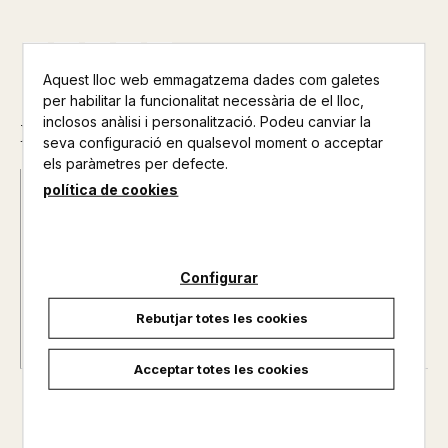
Aquest lloc web emmagatzema dades com galetes
per habilitar la funcionalitat necessària de el lloc,
inclosos anàlisi i personalització. Podeu canviar la
Descripció
seva configuració en qualsevol moment o acceptar
els paràmetres per defecte.
política de cookies
Autor@s :
T. ARNAL - E. ODRIOZOLA
Nº de pàgines :
0
Configurar
Rebutjar totes les cookies
Acceptar totes les cookies