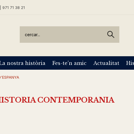
| 971 71 38 21
La nostra història
Fes-te'n amic
Actualitat
His
D'ESPANYA
HISTORIA CONTEMPORANIA