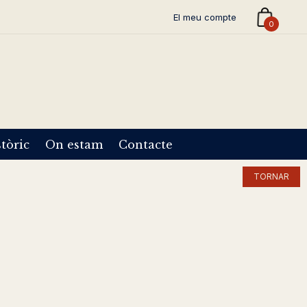
El meu compte
0
tòric
On estam
Contacte
TORNAR