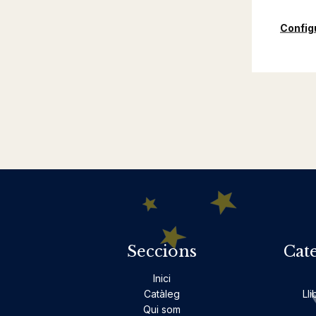
Config
Seccions
Cat
Inici
Catàleg
Lli
Qui som