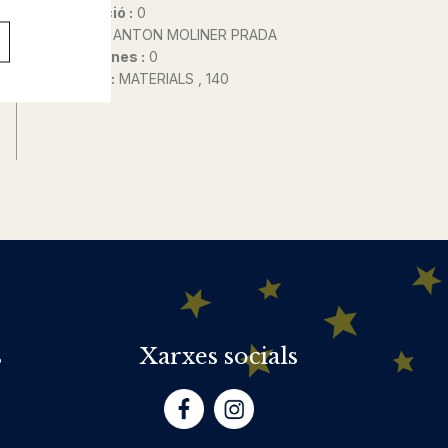
Any d'edició :
0
Autor@s :
ANTON MOLINER PRADA
Nº de pàgines :
0
Col·lecció :
MATERIALS , 140
s
Xarxes socials