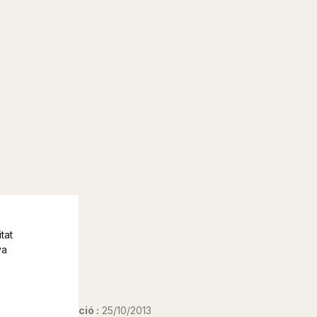
tat
va
Data d'edició :
25/10/2013