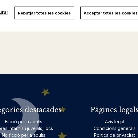
urar
Rebutjar totes les cookies
Acceptar totes les cookies
egories destacades
Pàgines legal
Ficció per a adults
Avís legal
bres infantils i juvenils, jocs
Condicions generals
No ficció per a adults
Politica de privacitat