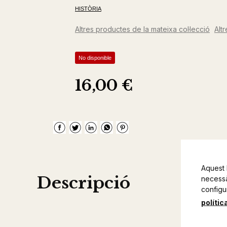
HISTÒRIA
Altres productes de la mateixa col·lecció
Alt
No disponible
16,00 €
Aquest 
Descripció
necessàr
configu
polític