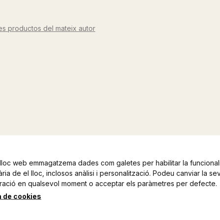
res productos del mateix autor
lloc web emmagatzema dades com galetes per habilitar la funcionali
ia de el lloc, inclosos anàlisi i personalització. Podeu canviar la se
ració en qualsevol moment o acceptar els paràmetres per defecte.
a de cookies