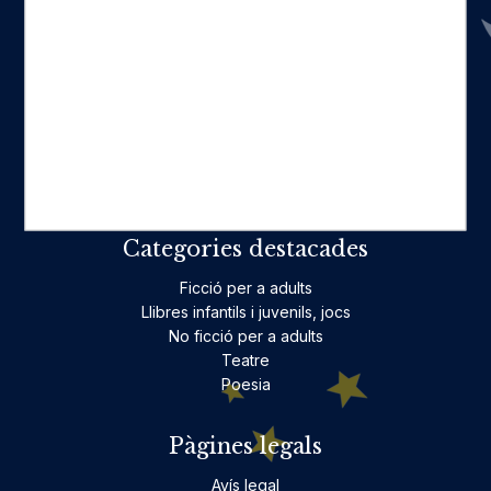
Catàleg
Qui som
La nostra història
Fes-te'n amic
Actualitat
Històric
On estam
Contacte
Categories destacades
Ficció per a adults
Llibres infantils i juvenils, jocs
No ficció per a adults
Teatre
Poesia
Pàgines legals
Avís legal