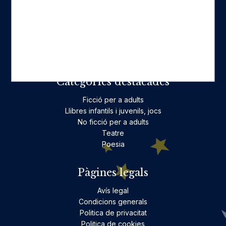
Fes-te'n amic
Actualitat
Històric
On estam
Contacte
Categories destacades
Ficció per a adults
Llibres infantils i juvenils, jocs
No ficció per a adults
Teatre
Poesia
Pàgines legals
Avís legal
Condicions generals
Politica de privacitat
Politica de cookies