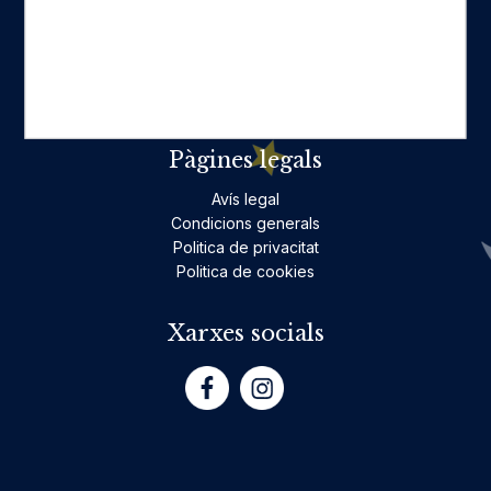
Ficció per a adults
Llibres infantils i juvenils, jocs
No ficció per a adults
Teatre
Poesia
Pàgines legals
Avís legal
Condicions generals
Politica de privacitat
Politica de cookies
Xarxes socials