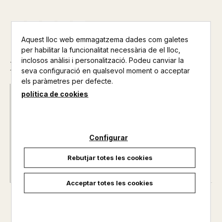
Aquest lloc web emmagatzema dades com galetes
per habilitar la funcionalitat necessària de el lloc,
inclosos anàlisi i personalització. Podeu canviar la
Descripció
seva configuració en qualsevol moment o acceptar
els paràmetres per defecte.
política de cookies
Data d'edició :
05/01/2017
Any d'edició :
0
Autor@s :
LLUIS LLACH
Nº de pàgines :
0
Configurar
Rebutjar totes les cookies
Acceptar totes les cookies