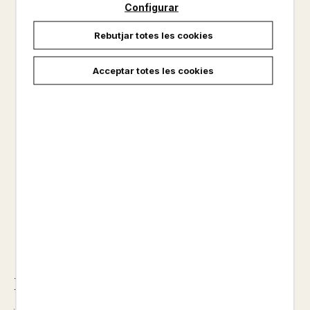
Configurar
CLARET
Rebutjar totes les cookies
ETNOGRAFIA/ETNOLOGIA
Altres productes de la mateixa col·lecció
Acceptar totes les cookies
Altres productos del mateix autor
No disponible
9,95 €
Descripció