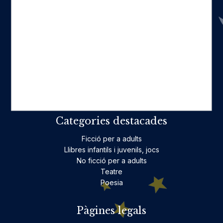
Inici
Catàleg
Qui som
La nostra història
Fes-te'n amic
Actualitat
Històric
On estam
Contacte
Categories destacades
Ficció per a adults
Llibres infantils i juvenils, jocs
No ficció per a adults
Teatre
Poesia
Pàgines legals