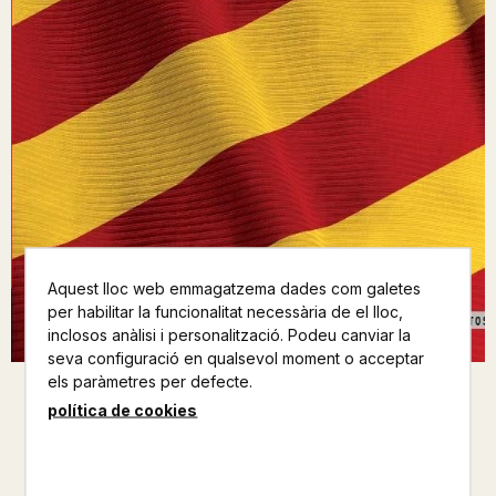
Aquest lloc web emmagatzema dades com galetes
per habilitar la funcionalitat necessària de el lloc,
inclosos anàlisi i personalització. Podeu canviar la
seva configuració en qualsevol moment o acceptar
els paràmetres per defecte.
política de cookies
SER INDEPENDENTISTA NO ES
CAP PECAT
HILARI RAGUER