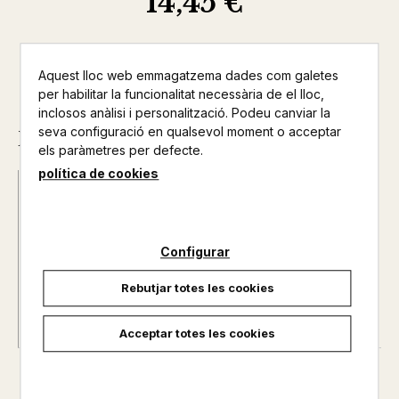
14,45 €
Aquest lloc web emmagatzema dades com galetes
per habilitar la funcionalitat necessària de el lloc,
inclosos anàlisi i personalització. Podeu canviar la
seva configuració en qualsevol moment o acceptar
Descripció
els paràmetres per defecte.
política de cookies
Autor@s :
FLEURQUIN, VERONIQUE-LAFFON,
MARTINE
Nº de pàgines :
0
Configurar
Rebutjar totes les cookies
Acceptar totes les cookies