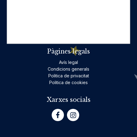
Ficció per a adults
Llibres infantils i juvenils, jocs
No ficció per a adults
Teatre
Poesia
Pàgines legals
Avís legal
Condicions generals
Politica de privacitat
Politica de cookies
Xarxes socials