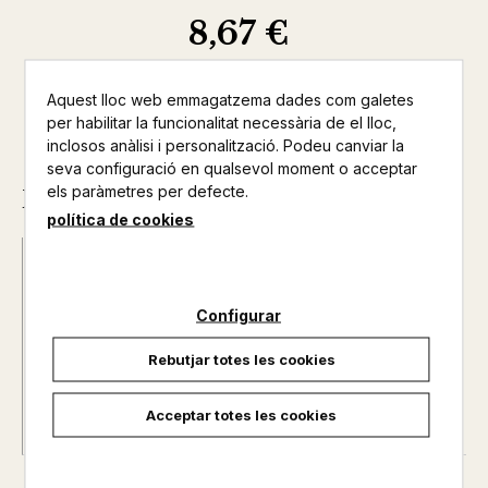
8,67 €
Aquest lloc web emmagatzema dades com galetes
per habilitar la funcionalitat necessària de el lloc,
inclosos anàlisi i personalització. Podeu canviar la
seva configuració en qualsevol moment o acceptar
els paràmetres per defecte.
Descripció
política de cookies
Autor@s :
MAYOR, FREDERIC
Nº de pàgines :
0
Configurar
Col·lecció :
CENTRE UNESCO DE CATALUNYA
Rebutjar totes les cookies
Acceptar totes les cookies