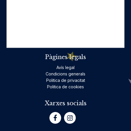
Categories destacades
Ficció per a adults
Llibres infantils i juvenils, jocs
No ficció per a adults
Teatre
Poesia
Pàgines legals
Avís legal
Condicions generals
Politica de privacitat
Politica de cookies
Xarxes socials