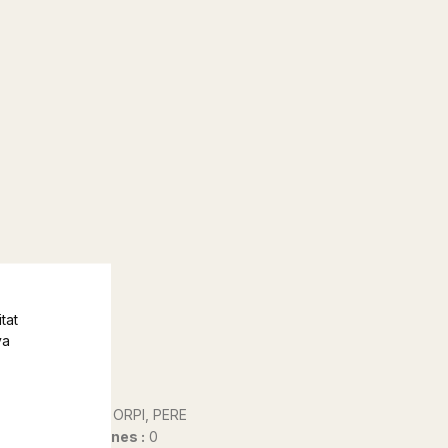
tat
va
Autor@s :
ORPI, PERE
Nº de pàgines :
0