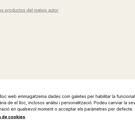
res productos del mateix autor
lloc web emmagatzema dades com galetes per habilitar la funcionali
ia de el lloc, inclosos anàlisi i personalització. Podeu canviar la se
ració en qualsevol moment o acceptar els paràmetres per defecte.
a de cookies