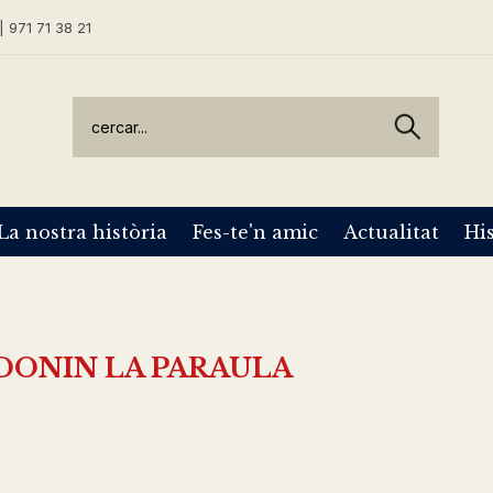
| 971 71 38 21
La nostra història
Fes-te'n amic
Actualitat
His
DONIN LA PARAULA