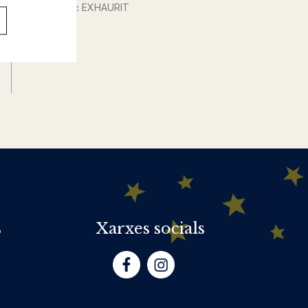
Col·lecció :
EXHAURIT
s
Xarxes socials