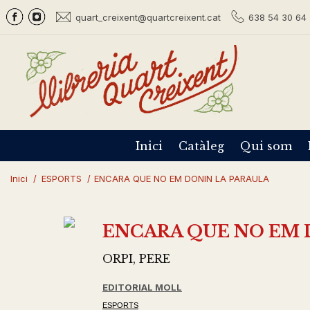
quart_creixent@quartcreixent.cat
638 54 30 64 
Inici
Catàleg
Qui som
Inici
/
ESPORTS
/
ENCARA QUE NO EM DONIN LA PARAULA
ENCARA QUE NO EM 
ORPI, PERE
EDITORIAL MOLL
ESPORTS