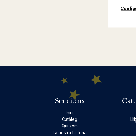
Config
Seccions
Cat
Inici
Catàleg
Lli
Qui som
La nostra història