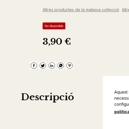
Altres productes de la mateixa col·lecció
Alt
No disponible
3,90 €
Aquest 
Descripció
necessàr
configu
polític