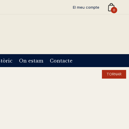
El meu compte
0
tòric
On estam
Contacte
TORNAR