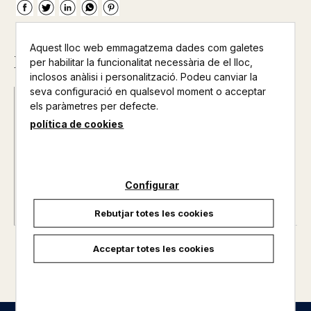
Aquest lloc web emmagatzema dades com galetes
Descripció
per habilitar la funcionalitat necessària de el lloc,
inclosos anàlisi i personalització. Podeu canviar la
seva configuració en qualsevol moment o acceptar
els paràmetres per defecte.
Nº de pàgines :
0
Col·lecció :
Col. El Dofi
política de cookies
Configurar
Rebutjar totes les cookies
Acceptar totes les cookies