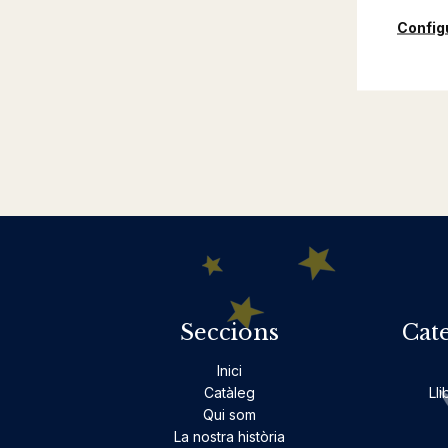
Config
Seccions
Cat
Inici
Catàleg
Lli
Qui som
La nostra història