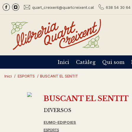
quart_creixent@quartcreixent.cat
638 54 30 64 
Inici
Catàleg
Qui som
Inici
/
ESPORTS
/
BUSCANT EL SENTIT
BUSCANT EL SENTIT
DIVERSOS
EUMO-EDIPOIES
ESPORTS