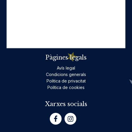
Categories destacades
Ficció per a adults
Llibres infantils i juvenils, jocs
No ficció per a adults
Teatre
Poesia
Pàgines legals
Avís legal
Condicions generals
Politica de privacitat
Politica de cookies
Xarxes socials