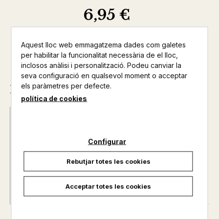
6,95 €
Aquest lloc web emmagatzema dades com galetes
per habilitar la funcionalitat necessària de el lloc,
inclosos anàlisi i personalització. Podeu canviar la
seva configuració en qualsevol moment o acceptar
els paràmetres per defecte.
Descripció
política de cookies
Data d'edició :
21/12/2013
Any d'edició :
0
Configurar
Autor@s :
PAPA FRANCESC
Nº de pàgines :
0
Rebutjar totes les cookies
Col·lecció :
DOCUMENTS DEL MAGISTERI
Acceptar totes les cookies