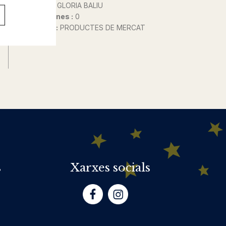
Autor@s :
GLORIA BALIU
Nº de pàgines :
0
Col·lecció :
PRODUCTES DE MERCAT
s
Xarxes socials