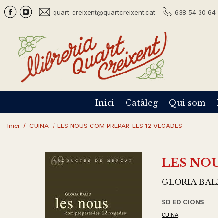
quart_creixent@quartcreixent.cat
638 54 30 64 
Inici
Catàleg
Qui som
Inici
/
CUINA
/
LES NOUS COM PREPAR-LES 12 VEGADES
LES NOU
GLORIA BAL
SD EDICIONS
CUINA