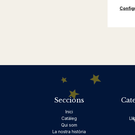
Config
Seccions
Cat
Inici
Catàleg
Lli
Qui som
La nostra història