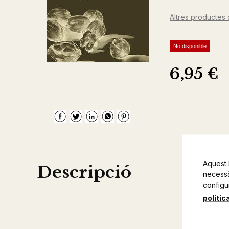
Altres productes 
No disponible
6,95 €
Aquest 
Descripció
necessàr
configu
polític