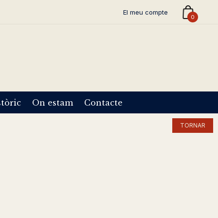
El meu compte
0
tòric
On estam
Contacte
TORNAR