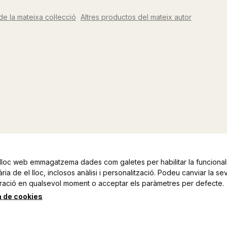
de la mateixa col·lecció
Altres productos del mateix autor
lloc web emmagatzema dades com galetes per habilitar la funcionali
ia de el lloc, inclosos anàlisi i personalització. Podeu canviar la se
ració en qualsevol moment o acceptar els paràmetres per defecte.
a de cookies