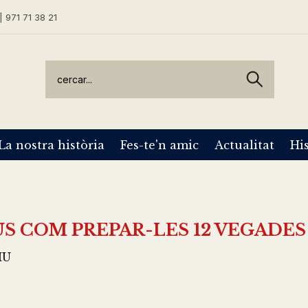
| 971 71 38 21
La nostra història
Fes-te'n amic
Actualitat
His
S COM PREPAR-LES 12 VEGADES
IU