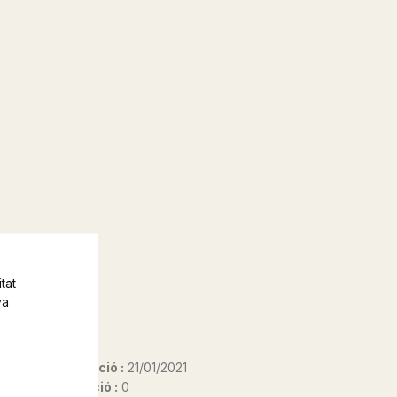
tat
va
Data d'edició :
21/01/2021
Any d'edició :
0