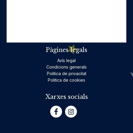
Ficció per a adults
Llibres infantils i juvenils, jocs
No ficció per a adults
Teatre
Poesia
Pàgines legals
Avís legal
Condicions generals
Politica de privacitat
Politica de cookies
Xarxes socials