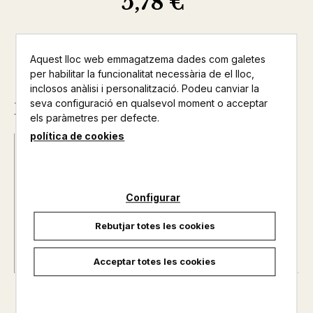
5,78 €
Aquest lloc web emmagatzema dades com galetes
per habilitar la funcionalitat necessària de el lloc,
inclosos anàlisi i personalització. Podeu canviar la
seva configuració en qualsevol moment o acceptar
Descripció
els paràmetres per defecte.
política de cookies
Autor@s :
QUADRADA, MARIONA
Nº de pàgines :
0
Configurar
Rebutjar totes les cookies
Acceptar totes les cookies