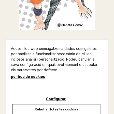
HAIKYU 3
Aquest lloc web emmagatzema dades com galetes
HARUICHI FURUDATE
per habilitar la funcionalitat necessària de el lloc,
inclosos anàlisi i personalització. Podeu canviar la
PLANETA COMIC
seva configuració en qualsevol moment o acceptar
els paràmetres per defecte.
CÒMIC
política de cookies
Altres productos del mateix autor
No disponible
Configurar
8,50 €
Rebutjar totes les cookies