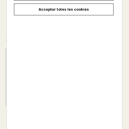
Acceptar totes les cookies
Descripció
ISBN :
978-84-1140-748-9
Data d'edició :
17/05/2024
Any d'edició :
0
Autor@s :
HARUICHI FURUDATE
Nº de pàgines :
0