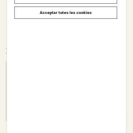
8,50 €
Acceptar totes les cookies
Descripció
ISBN :
978-84-1140-751-9
Data d'edició :
17/05/2024
Any d'edició :
0
Autor@s :
HARUICHI FURUDATE
Nº de pàgines :
0