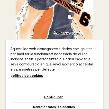
Aquest lloc web emmagatzema dades com galetes
HAIKYU 6
per habilitar la funcionalitat necessària de el lloc,
inclosos anàlisi i personalització. Podeu canviar la
HARUICHI FURUDATE
seva configuració en qualsevol moment o acceptar
els paràmetres per defecte.
PLANETA COMIC
política de cookies
CÒMIC
Altres productos del mateix autor
Configurar
No disponible
Rebutjar totes les cookies