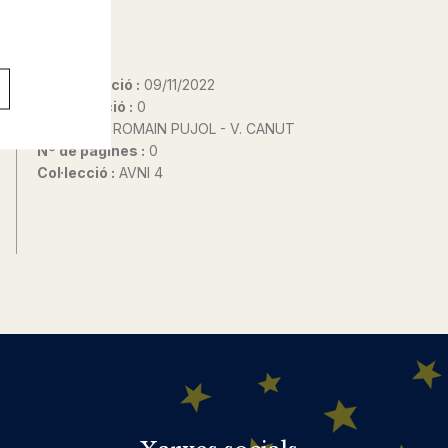
Data d'edició :
09/11/2022
Any d'edició :
0
Autor@s :
ROMAIN PUJOL - V. CANUT
Nº de pàgines :
0
Col·lecció :
AVNI 4