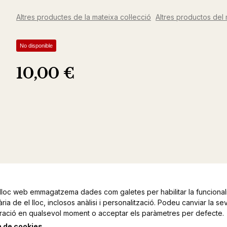
Altres productes de la mateixa col·lecció
Altres productos del 
No disponible
10,00 €
lloc web emmagatzema dades com galetes per habilitar la funcionali
ia de el lloc, inclosos anàlisi i personalització. Podeu canviar la se
ració en qualsevol moment o acceptar els paràmetres per defecte.
a de cookies