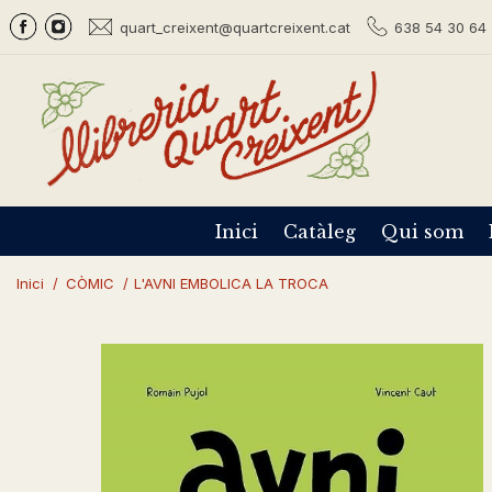
quart_creixent@quartcreixent.cat
638 54 30 64 
Inici
Catàleg
Qui som
Inici
/
CÒMIC
/
L'AVNI EMBOLICA LA TROCA