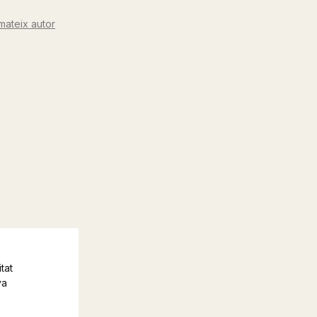
mateix autor
tat
va