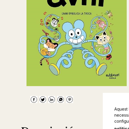
Aquest 
necessàr
configu
polític