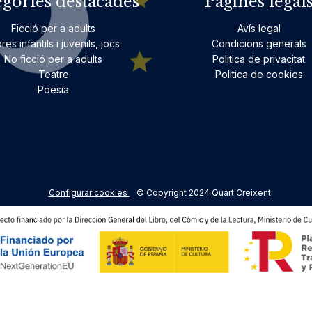
egories destacades
Pàgines legal
Ficció per a adults
Avís legal
bres infantils i juvenils, jocs
Condicions generals
No ficció per a adults
Politica de privacitat
Teatre
Politica de cookies
Poesia
Configurar cookies
© Copyright 2024 Quart Creixent