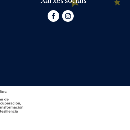
s
Xarxes socials