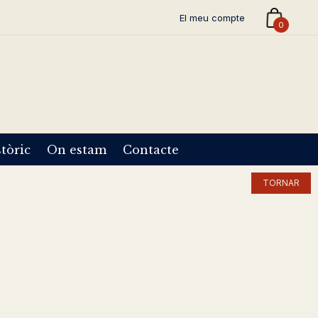
El meu compte
0
tòric
On estam
Contacte
TORNAR