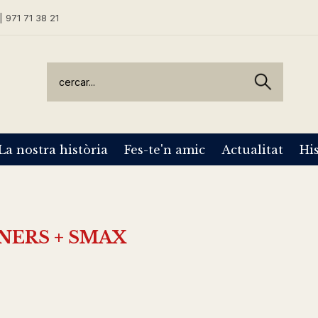
| 971 71 38 21
La nostra història
Fes-te'n amic
Actualitat
His
INERS + SMAX