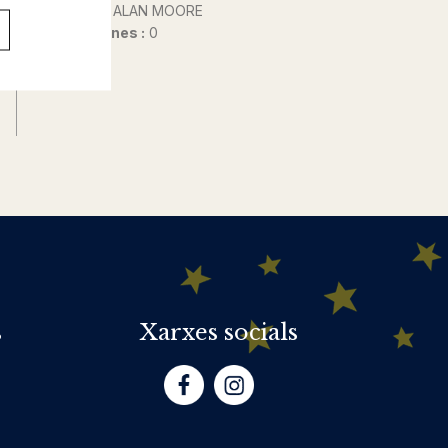
Autor@s :
ALAN MOORE
Nº de pàgines :
0
s
Xarxes socials