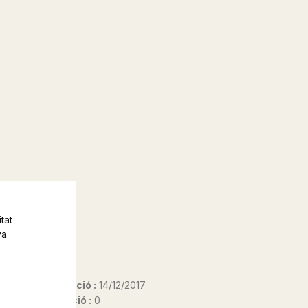
tat
va
Data d'edició :
14/12/2017
Any d'edició :
0