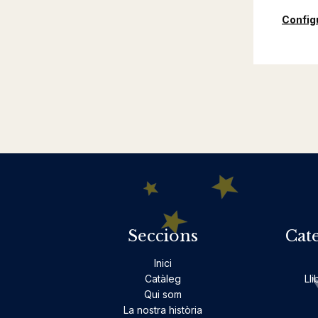
Config
Seccions
Cat
Inici
Catàleg
Lli
Qui som
La nostra història