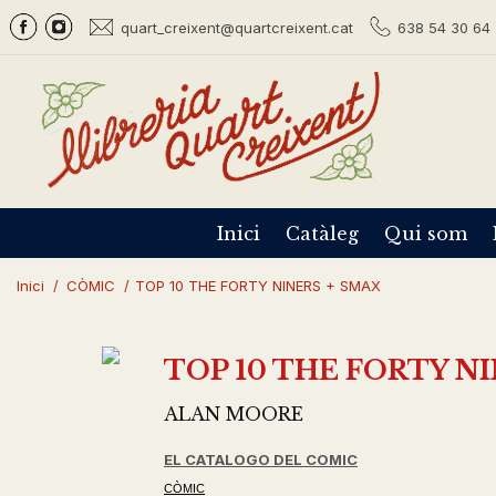
quart_creixent@quartcreixent.cat
638 54 30 64 
Inici
Catàleg
Qui som
Inici
/
CÒMIC
/
TOP 10 THE FORTY NINERS + SMAX
TOP 10 THE FORTY N
ALAN MOORE
EL CATALOGO DEL COMIC
CÒMIC