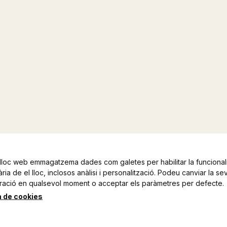
lloc web emmagatzema dades com galetes per habilitar la funcionali
ia de el lloc, inclosos anàlisi i personalització. Podeu canviar la se
ració en qualsevol moment o acceptar els paràmetres per defecte.
a de cookies