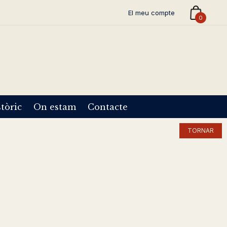
El meu compte
0
tòric
On estam
Contacte
TORNAR