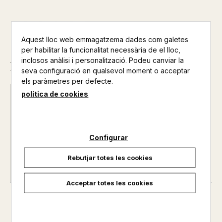
Aquest lloc web emmagatzema dades com galetes
per habilitar la funcionalitat necessària de el lloc,
inclosos anàlisi i personalització. Podeu canviar la
Descripció
seva configuració en qualsevol moment o acceptar
els paràmetres per defecte.
política de cookies
Data d'edició :
29/12/2015
Any d'edició :
0
Autor@s :
KATRIN BACHER / TYTO ALBA
Nº de pàgines :
0
Configurar
Rebutjar totes les cookies
Acceptar totes les cookies