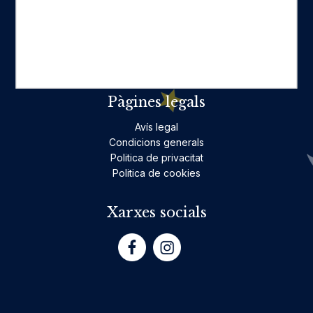
Ficció per a adults
Llibres infantils i juvenils, jocs
No ficció per a adults
Teatre
Poesia
Pàgines legals
Avís legal
Condicions generals
Politica de privacitat
Politica de cookies
Xarxes socials